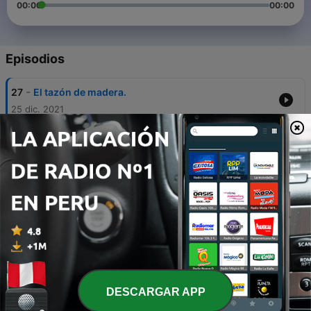
00:00
00:00
Episodios
-
27
El tazón de madera.
25 dic. 2021
-
26
Las preocupaciones.
19 dic. 2021
-
25
El valor interior.
09 dic. 2021
-
24
El presente.
28 nov. 2021
-
23
Las ranas
21 nov. 2021
DESCARGAR APP