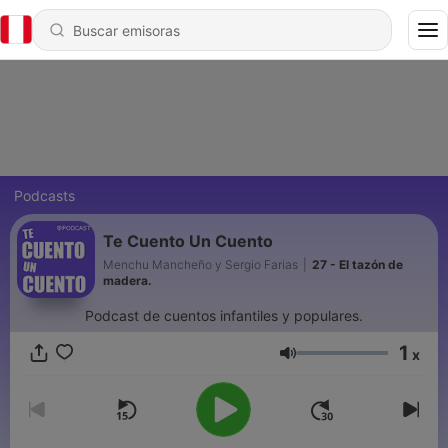
Podcasts
Te Cuento Un Cuento
Menchu Mancheño y Sergio Farias
|
27 - El tazón de
madera.
Podcast de cuentos infantiles y populares.
1
x
Volumen