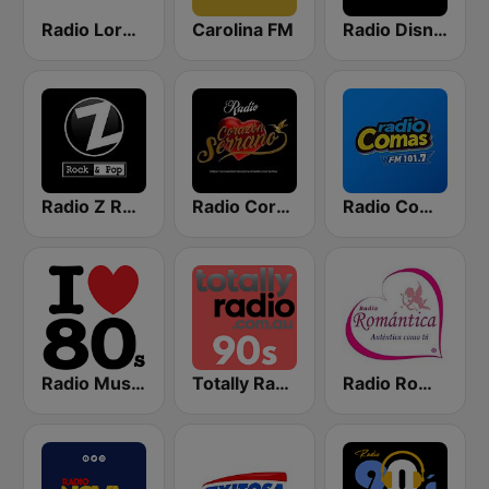
Radio Loreto
Carolina FM
Radio Disney Peru
Radio Z Rock & Pop
Radio Corazón Serrano
Radio Comas FM
Radio Music80s Stereo
Totally Radio 90s
Radio Romántica