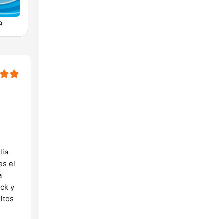
o
lia
es el
a
ock y
itos