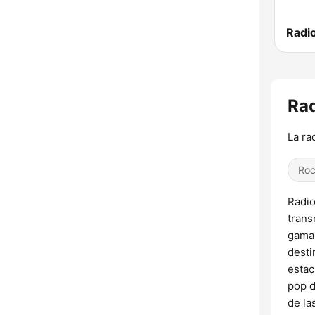
Radi
Rad
La ra
Roc
Radio
trans
gama 
desti
estac
pop d
de la