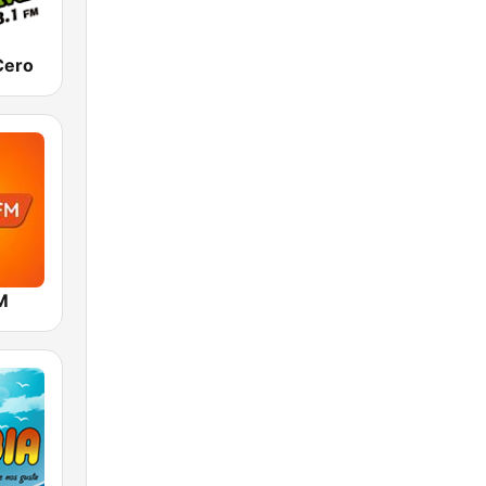
Cero
M