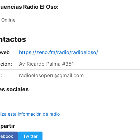
uencias Radio El Oso:
Online
ntactos
 web
https://zeno.fm/radio/radioeloso/
ción:
Av Ricardo Palma #351
:
radioelosoperu@gmail.com
s sociales
liza esta información de radio
artir
cebook
Twitter