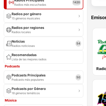
Radios Principales
1420
Radios más escuchadas
Radios por género
Emisor
15 géneros musicales
Radios por regiones
Radios locales
Noticias
54
Radios noticiosas
Recomendadas
Lista de las mejores radios
Podcasts
Radi
Podcasts Principales
50
Podcasts más populares
Podcasts por Género
18 géneros temáticos
Música