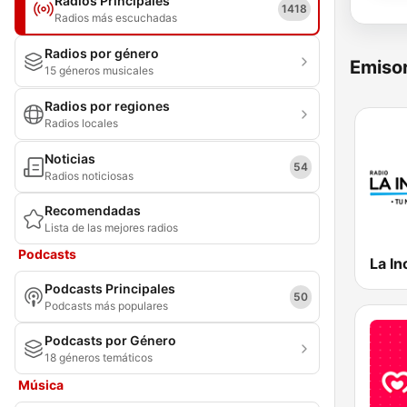
Radios Principales
1418
Radios más escuchadas
Radios por género
Emisor
15 géneros musicales
Radios por regiones
Radios locales
Noticias
54
Radios noticiosas
Recomendadas
Lista de las mejores radios
Podcasts
La In
Podcasts Principales
50
Podcasts más populares
Podcasts por Género
18 géneros temáticos
Música