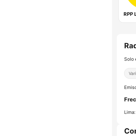
RPP 
Rad
Solo 
Var
Emiso
Frec
Lima:
Co