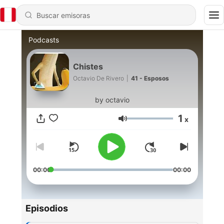
Podcasts
Chistes
Octavio De Rivero
|
41 - Esposos
by octavio
1
x
Volumen
00:00
00:00
Episodios