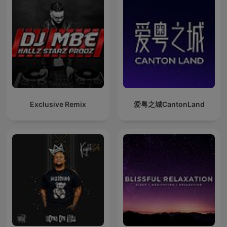
Exclusive Remix
爱粤之城CantonLand