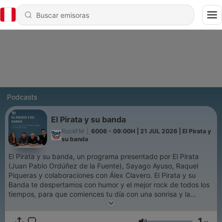
Podcasts
El Pirata y su banda
RockFM
|
6006 - 09:00H | 21 JUL 2026 | El Pirata y
su banda
El Pirata y su banda, un programa presentado por El Pirata
(Juan Pablo Ordúñez de la Fuente), Sayago Ayuso, Raquel
Piqueras y colaboraciones con Álex Clavero. El Pirata y su
Banda te despertamos con humor y el mejor rock de todos los
tiempos, para que comiences tu día con una sonrisa y la
actitud necesaria para afrontar el día, con los contenidos más
divertidos: El Francotirarock, El Loco del Claxon, Filosofía de
1