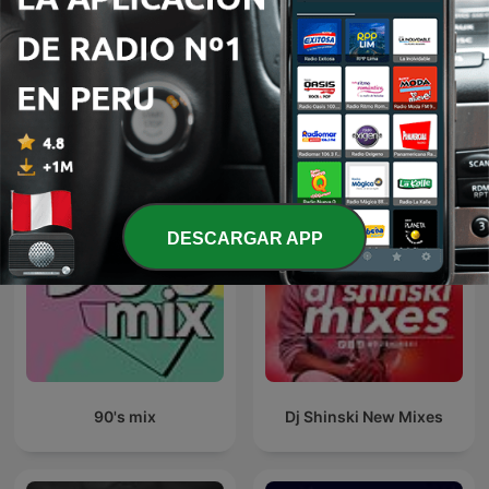
BOLEROS EN VOCES
El Vinilo - Música 70s, 80s
SALSERAS
y 90s
Más podcasts internacionales de Música
DESCARGAR APP
90's mix
Dj Shinski New Mixes