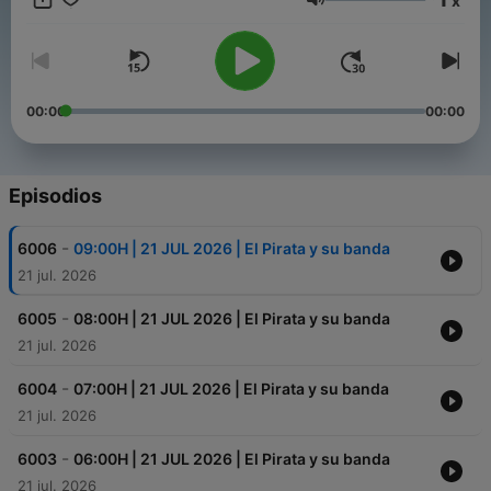
x
bolsillo, RockMaster y la dosis justa de noticias que necesitas
Volumen
para estar al día de lo más importante
00:00
00:00
Episodios
-
6006
09:00H | 21 JUL 2026 | El Pirata y su banda
21 jul. 2026
-
6005
08:00H | 21 JUL 2026 | El Pirata y su banda
21 jul. 2026
-
6004
07:00H | 21 JUL 2026 | El Pirata y su banda
21 jul. 2026
-
6003
06:00H | 21 JUL 2026 | El Pirata y su banda
21 jul. 2026