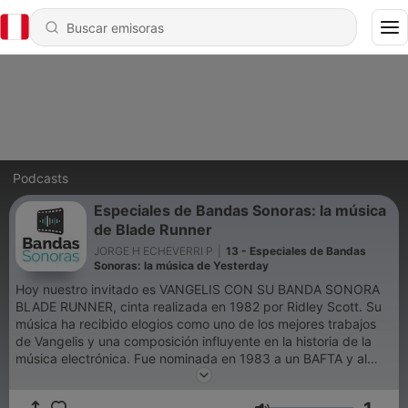
Podcasts
Especiales de Bandas Sonoras: la música
de Blade Runner
JORGE H ECHEVERRI P
|
13 - Especiales de Bandas
Sonoras: la música de Yesterday
Hoy nuestro invitado es VANGELIS CON SU BANDA SONORA
BLADE RUNNER, cinta realizada en 1982 por Ridley Scott. Su
música ha recibido elogios como uno de los mejores trabajos
de Vangelis y una composición influyente en la historia de la
música electrónica. Fue nominada en 1983 a un BAFTA y al
Globo de Oro como mejor banda sonora original.