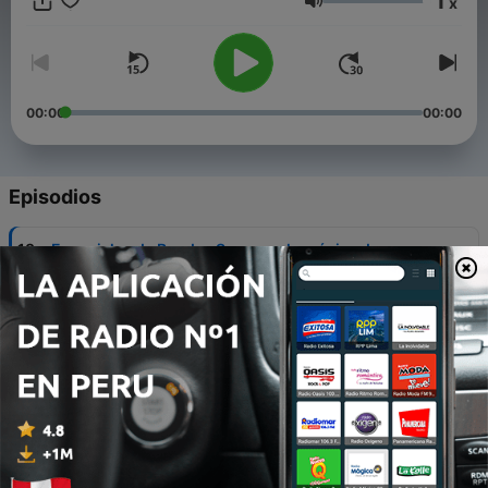
1
x
Volumen
00:00
00:00
Episodios
-
13
Especiales de Bandas Sonoras: la música de
Yesterday
05 nov. 2021
-
12
Especiales de Bandas Sonoras: el género de terror
- segunda parte-
29 oct. 2021
-
11
Especiales de Bandas Sonoras: el género de terror
22 oct. 2021