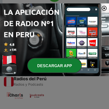
00:00
00:00
Episodios
-
1
1. Introducción al Taller Sentir como motor de
cambio
13 sep. 2021
DESCARGAR APP
Radios del Perú
Radios y Podcasts