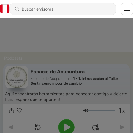
Podcasts
Espacio de Acupuntura
Espacio de Acupuntura
|
1 - 1. Introducción al Taller
Sentir como motor de cambio
Aquí encontrarás herramientas para conectar contigo y dejarte
fluir. ¡Espero que te aporten!
1
x
Volumen